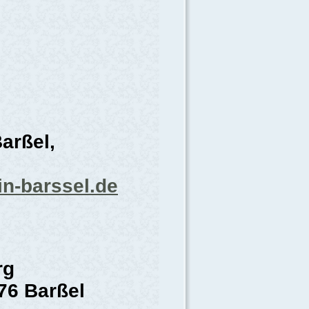
Barßel,
0
in-barssel.de
rg
76 Barßel