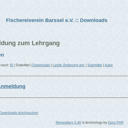
Fischereiverein Barssel e.V. :: Downloads
dung zum Lehrgang
en
n nach:
ID
| Dateititel |
Downloads
|
Letzte Änderung am:
|
Submitter
|
Autor
Anmeldung
Downloads durchsuchen
Remository 3.46
is technology by
Guru PHP