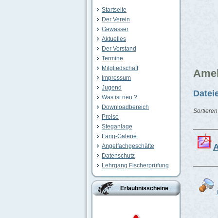
Startseite
Der Verein
Gewässer
Aktuelles
Der Vorstand
Termine
Mitgliedschaft
Amel
Impressum
Jugend
Datei
Was ist neu ?
Downloadbereich
Sortiere
Preise
Steganlage
Fang-Galerie
Angelfachgeschäfte
Datenschutz
Lehrgang Fischerprüfung
Erlaubnisscheine